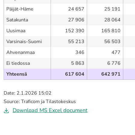
Päijät-Häme
24 657
25 191
Satakunta
27 906
28 064
Uusimaa
152 390
165 810
Varsinais-Suomi
55 213
56 503
Ahvenanmaa
346
477
Ei tiedossa
5 863
6 776
Yhteensä
617 604
642 971
Date: 2.1.2026 15:02
Source: Traficom ja Tilastokeskus
maakunnittain_kayt
Download MS Excel document