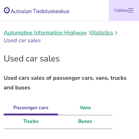
Siirry
Automotive
Valikko
sisältöön
Information Highway
Automotive Information Highway
Statistics
Used car sales
Used car sales
Used cars sales of passenger cars, vans, trucks
and buses
Valitse
Passenger cars
Vans
välilehti
Trucks
Buses