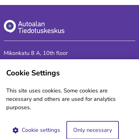
Mikonkatu 8 A, 10th floor
00100 Helsinki
Cookie Settings
Contact us
This site uses cookies. Some cookies are
Autoalan Tiedotuskeskus is a joint organisation of
necessary and others are used for analytics
purposes.
Association of Automobile Industry in Finland
Finnish Central Organisation for Motor Trades
and Repairs
Cookie settings
Only necessary