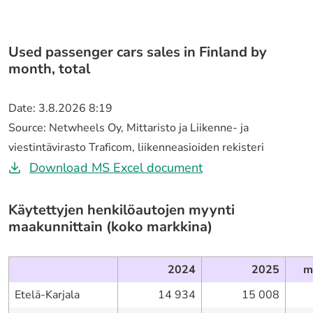
autojen
kaupan
Used passenger cars sales in Finland by
vuositilasto
month, total
Date: 3.8.2026 8:19
Source: Netwheels Oy, Mittaristo ja Liikenne- ja
viestintävirasto Traficom, liikenneasioiden rekisteri
Käytettyjen
Download MS Excel document
autojen
Käytettyjen henkilöautojen myynti
kuukausikohtaiset
maakunnittain (koko markkina)
myyntitilastot
2024
2025
m
Etelä-Karjala
14 934
15 008