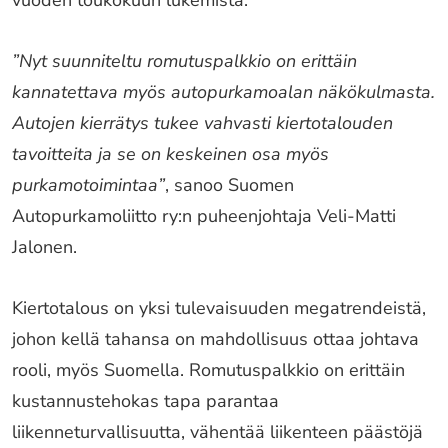
vuoden toukokuun lukemista.
”Nyt suunniteltu romutuspalkkio on erittäin
kannatettava myös autopurkamoalan näkökulmasta.
Autojen kierrätys tukee vahvasti kiertotalouden
tavoitteita ja se on keskeinen osa myös
purkamotoimintaa”
, sanoo Suomen
Autopurkamoliitto ry:n puheenjohtaja Veli-Matti
Jalonen.
Kiertotalous on yksi tulevaisuuden megatrendeistä,
johon kellä tahansa on mahdollisuus ottaa johtava
rooli, myös Suomella. Romutuspalkkio on erittäin
kustannustehokas tapa parantaa
liikenneturvallisuutta, vähentää liikenteen päästöjä