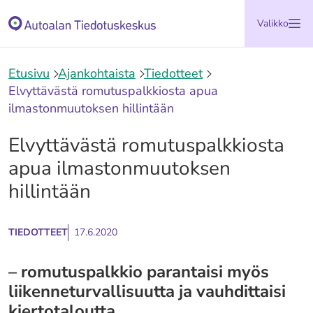
Siirry
Etusivu
Valikko
sisältöön
Etusivu
Ajankohtaista
Tiedotteet
Elvyttävästä romutuspalkkiosta apua
ilmastonmuutoksen hillintään
Elvyttävästä romutuspalkkiosta
apua ilmastonmuutoksen
hillintään
TIEDOTTEET
17.6.2020
– romutuspalkkio parantaisi myös
liikenneturvallisuutta ja vauhdittaisi
kiertotaloutta