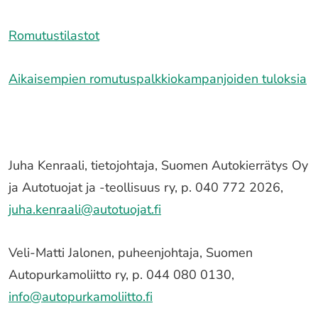
Romutustilastot
Aikaisempien romutuspalkkiokampanjoiden tuloksia
Juha Kenraali, tietojohtaja, Suomen Autokierrätys Oy
ja Autotuojat ja -teollisuus ry, p. 040 772 2026,
juha.kenraali@autotuojat.fi
Veli-Matti Jalonen, puheenjohtaja, Suomen
Autopurkamoliitto ry, p. 044 080 0130,
info@autopurkamoliitto.fi