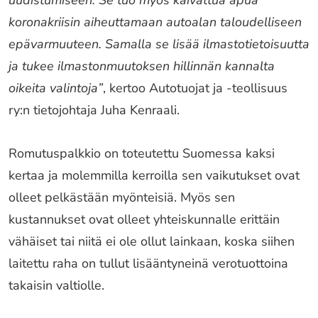
uudistumiseen. Se tuo myös kaivattua apua
koronakriisin aiheuttamaan autoalan taloudelliseen
epävarmuuteen. Samalla se lisää ilmastotietoisuutta
ja tukee ilmastonmuutoksen hillinnän kannalta
oikeita valintoja”
, kertoo Autotuojat ja -teollisuus
ry:n tietojohtaja Juha Kenraali.
Romutuspalkkio on toteutettu Suomessa kaksi
kertaa ja molemmilla kerroilla sen vaikutukset ovat
olleet pelkästään myönteisiä. Myös sen
kustannukset ovat olleet yhteiskunnalle erittäin
vähäiset tai niitä ei ole ollut lainkaan, koska siihen
laitettu raha on tullut lisääntyneinä verotuottoina
takaisin valtiolle.