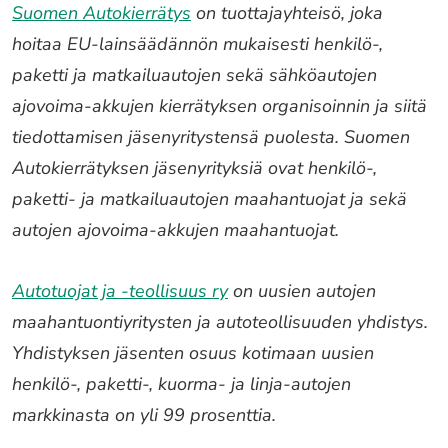
Suomen Autokierrätys
on tuottajayhteisö, joka
hoitaa EU-lainsäädännön mukaisesti henkilö-,
paketti ja matkailuautojen sekä sähköautojen
ajovoima-akkujen kierrätyksen organisoinnin ja siitä
tiedottamisen jäsenyritystensä puolesta. Suomen
Autokierrätyksen jäsenyrityksiä ovat henkilö-,
paketti- ja matkailuautojen maahantuojat ja sekä
autojen ajovoima-akkujen maahantuojat.
Autotuojat ja -teollisuus ry
on uusien autojen
maahantuontiyritysten ja autoteollisuuden yhdistys.
Yhdistyksen jäsenten osuus kotimaan uusien
henkilö-, paketti-, kuorma- ja linja-autojen
markkinasta on yli 99 prosenttia.