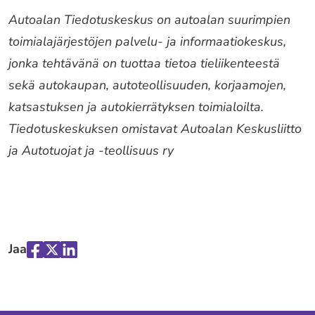
Autoalan Tiedotuskeskus on autoalan suurimpien
toimialajärjestöjen palvelu- ja informaatiokeskus,
jonka tehtävänä on tuottaa tietoa tieliikenteestä
sekä autokaupan, autoteollisuuden, korjaamojen,
katsastuksen ja autokierrätyksen toimialoilta.
Tiedotuskeskuksen omistavat Autoalan Keskusliitto
ja Autotuojat ja -teollisuus ry
Jaa
Jaa
Jaa
Jaa
palvelussa
palvelussa
palvelussa
"Facebook"
"X"
"LinkedIn"