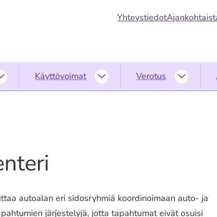
Yhteystiedot
Ajankohtaist
Käyttövoimat
Verotus
Ympäristö
Käyttövoimat
Verotus
alasivut
alasivut
alasivut
nteri
ttaa autoalan eri sidosryhmiä koordinoimaan auto- ja
apahtumien järjestelyjä, jotta tapahtumat eivät osuisi