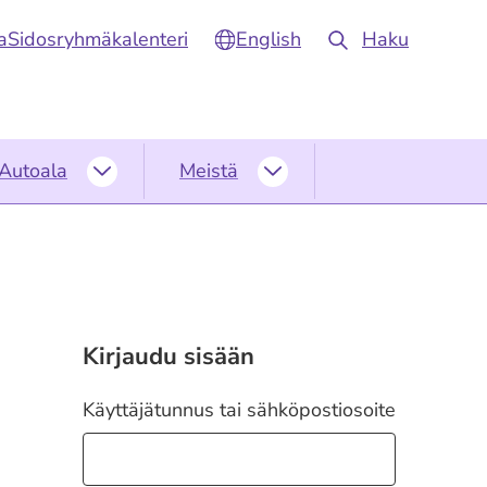
a
Sidosryhmäkalenteri
English
Haku
Autoala
Meistä
Autoala
Meistä
alasivut
alasivut
Kirjaudu sisään
Käyttäjätunnus tai sähköpostiosoite