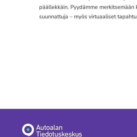
päällekkäin. Pyydämme merkitsemään ka
suunnattuja – myös virtuaaliset tapaht