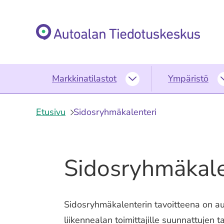
Siirry
sisältöön
Etusivu
Markkinatilastot
Ympäristö
Markkinatilastot
alasivut
Etusivu
Sidosryhmäkalenteri
Sidosryhmäkale
Sidosryhmäkalenterin tavoitteena on au
liikennealan toimittajille suunnattujen t