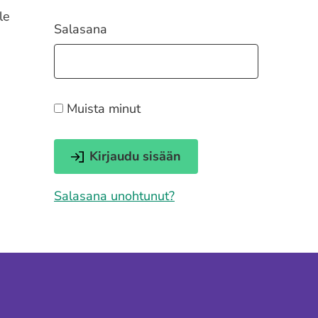
le
Salasana
Muista minut
Salasana unohtunut?