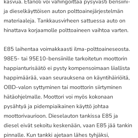
kasvua. Etanoli voi vahingoittaa pysyvästi bensiini-
ja dieselkäyttöisen auton polttoainejärjestelmän
materiaaleja. Tankkausvirheen sattuessa auto on
hinattava korjaamolle polttoaineen vaihtoa varten.
E85 laihentaa voimakkaasti ilma-polttoaineseosta.
98E5- tai 95E10-bensiinille tarkoitetun moottorin
happianturisäätö ei pysty kompensoimaan liiallista
happimäärää, vaan seurauksena on käyntihäiriöitä,
OBD-valon syttyminen tai moottorin siirtyminen
hätäohjelmalle. Moottori voi myös kokonaan
pysähtyä ja pidempiaikainen käyttö johtaa
moottorivaurioon. Dieselauton tankissa E85 ja
diesel eivät sekoitu keskenään, vaan E85 jää tankin
pinnalle. Kun tankki ajetaan lähes tyhjäksi,