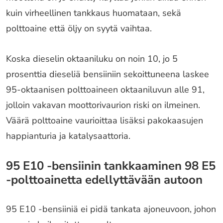
kuin virheellinen tankkaus huomataan, sekä
polttoaine että öljy on syytä vaihtaa.
Koska dieselin oktaaniluku on noin 10, jo 5
prosenttia dieseliä bensiiniin sekoittuneena laskee
95-oktaanisen polttoaineen oktaaniluvun alle 91,
jolloin vakavan moottorivaurion riski on ilmeinen.
Väärä polttoaine vaurioittaa lisäksi pakokaasujen
happianturia ja katalysaattoria.
95 E10 -bensiinin tankkaaminen 98 E5
-polttoainetta edellyttävään autoon
95 E10 -bensiiniä ei pidä tankata ajoneuvoon, johon