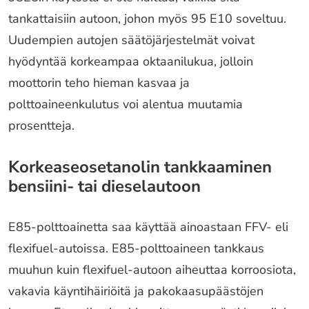
tankattaisiin autoon, johon myös 95 E10 soveltuu.
Uudempien autojen säätöjärjestelmät voivat
hyödyntää korkeampaa oktaanilukua, jolloin
moottorin teho hieman kasvaa ja
polttoaineenkulutus voi alentua muutamia
prosentteja.
Korkeaseosetanolin tankkaaminen
bensiini- tai dieselautoon
E85-polttoainetta saa käyttää ainoastaan FFV- eli
flexifuel-autoissa. E85-polttoaineen tankkaus
muuhun kuin flexifuel-autoon aiheuttaa korroosiota,
vakavia käyntihäiriöitä ja pakokaasupäästöjen