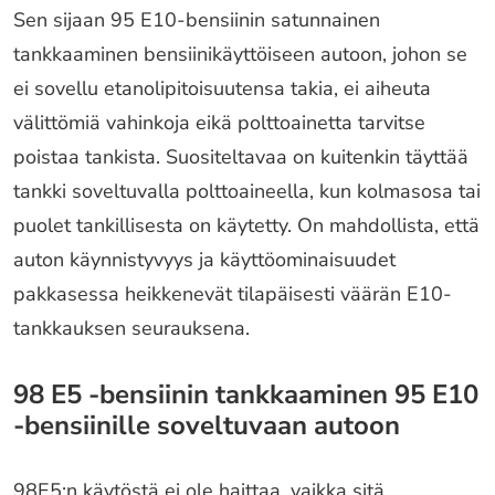
Sen sijaan 95 E10-bensiinin satunnainen
tankkaaminen bensiinikäyttöiseen autoon, johon se
ei sovellu etanolipitoisuutensa takia, ei aiheuta
välittömiä vahinkoja eikä polttoainetta tarvitse
poistaa tankista. Suositeltavaa on kuitenkin täyttää
tankki soveltuvalla polttoaineella, kun kolmasosa tai
puolet tankillisesta on käytetty. On mahdollista, että
auton käynnistyvyys ja käyttöominaisuudet
pakkasessa heikkenevät tilapäisesti väärän E10-
tankkauksen seurauksena.
98 E5 -bensiinin tankkaaminen 95 E10
-bensiinille soveltuvaan autoon
98E5:n käytöstä ei ole haittaa, vaikka sitä