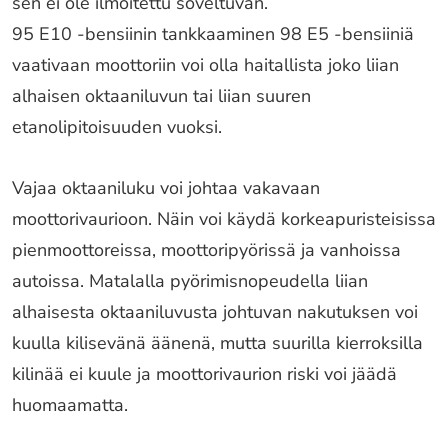
sen ei ole ilmoitettu soveltuvan.
95 E10 -bensiinin tankkaaminen 98 E5 -bensiiniä
vaativaan moottoriin voi olla haitallista joko liian
alhaisen oktaaniluvun tai liian suuren
etanolipitoisuuden vuoksi.
Vajaa oktaaniluku voi johtaa vakavaan
moottorivaurioon. Näin voi käydä korkeapuristeisissa
pienmoottoreissa, moottoripyörissä ja vanhoissa
autoissa. Matalalla pyörimisnopeudella liian
alhaisesta oktaaniluvusta johtuvan nakutuksen voi
kuulla kilisevänä äänenä, mutta suurilla kierroksilla
kilinää ei kuule ja moottorivaurion riski voi jäädä
huomaamatta.