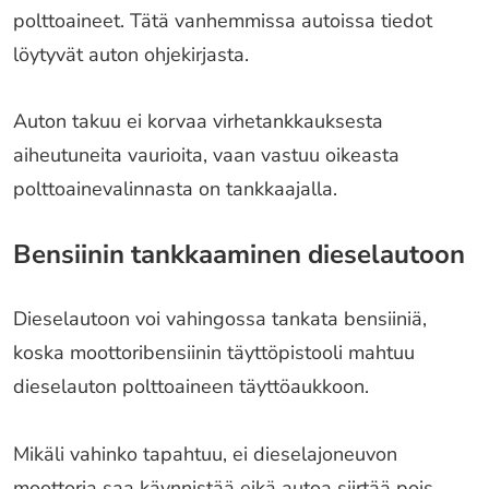
polttoaineet. Tätä vanhemmissa autoissa tiedot
löytyvät auton ohjekirjasta.
Auton takuu ei korvaa virhetankkauksesta
aiheutuneita vaurioita, vaan vastuu oikeasta
polttoainevalinnasta on tankkaajalla.
Bensiinin tankkaaminen dieselautoon
Dieselautoon voi vahingossa tankata bensiiniä,
koska moottoribensiinin täyttöpistooli mahtuu
dieselauton polttoaineen täyttöaukkoon.
Mikäli vahinko tapahtuu, ei dieselajoneuvon
moottoria saa käynnistää eikä autoa siirtää pois