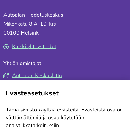
Autoalan Tiedotuskeskus
Mikonkatu 8 A, 10. krs
00100 Helsinki
Kaikki yhteystiedot
Yhtiön omistajat
Autoalan Keskusliitto
Autotuojat ja -teollisuus ry
Evästeasetukset
Seuraa meitä
Tämä sivusto käyttää evästeitä. Evästeistä osa on
Tilaa tiedotteemme
välttämättömiä ja osaa käytetään
analytiikkatarkoituksiin.