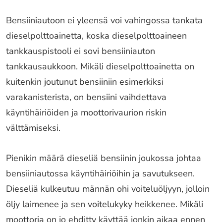
Bensiiniautoon ei yleensä voi vahingossa tankata
dieselpolttoainetta, koska dieselpolttoaineen
tankkauspistooli ei sovi bensiiniauton
tankkausaukkoon. Mikäli dieselpolttoainetta on
kuitenkin joutunut bensiiniin esimerkiksi
varakanisterista, on bensiini vaihdettava
käyntihäiriöiden ja moottorivaurion riskin
välttämiseksi.
Pienikin määrä dieseliä bensiinin joukossa johtaa
bensiiniautossa käyntihäiriöihin ja savutukseen.
Dieseliä kulkeutuu männän ohi voiteluöljyyn, jolloin
öljy laimenee ja sen voitelukyky heikkenee. Mikäli
moottoria on jo ehditty käyttää jonkin aikaa ennen