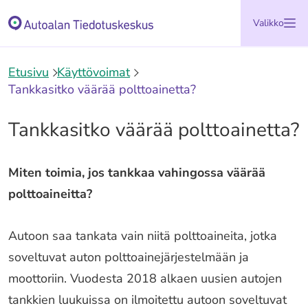
Siirry
Etusivu
Valikko
sisältöön
Etusivu
Käyttövoimat
Tankkasitko väärää polttoainetta?
Tankkasitko väärää polttoainetta?
Miten toimia, jos tankkaa vahingossa väärää
polttoaineitta?
Autoon saa tankata vain niitä polttoaineita, jotka
soveltuvat auton polttoainejärjestelmään ja
moottoriin. Vuodesta 2018 alkaen uusien autojen
tankkien luukuissa on ilmoitettu autoon soveltuvat