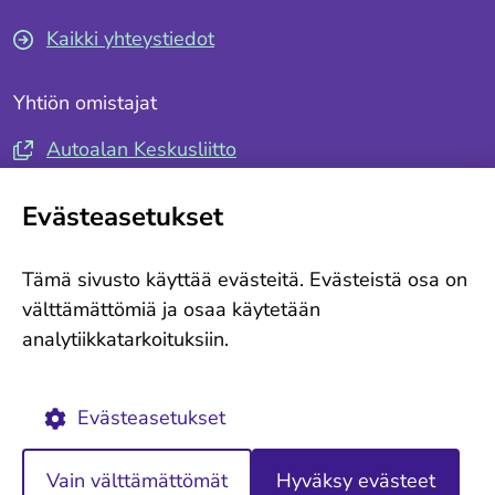
Kaikki yhteystiedot
Yhtiön omistajat
Autoalan Keskusliitto
Autotuojat ja -teollisuus ry
Evästeasetukset
Seuraa meitä
Tämä sivusto käyttää evästeitä. Evästeistä osa on
Tilaa tiedotteemme
välttämättömiä ja osaa käytetään
analytiikkatarkoituksiin.
Ajankohtaista
Evästekäytännöt
Evästeasetukset
Vain välttämättömät
Hyväksy evästeet