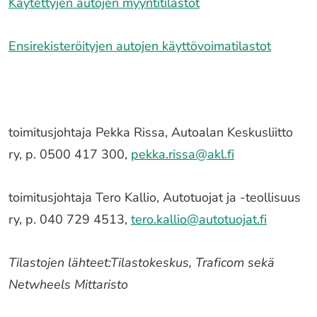
Käytettyjen autojen myyntitilastot
Ensirekisteröityjen autojen käyttövoimatilastot
toimitusjohtaja Pekka Rissa, Autoalan Keskusliitto
ry, p. 0500 417 300,
pekka.rissa@akl.fi
toimitusjohtaja Tero Kallio, Autotuojat ja -teollisuus
ry, p. 040 729 4513,
tero.kallio@autotuojat.fi
Tilastojen lähteet:Tilastokeskus, Traficom sekä
Netwheels Mittaristo