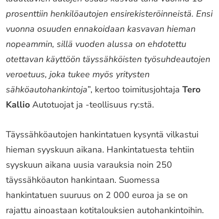
prosenttiin henkilöautojen ensirekisteröinneistä. Ensi
vuonna osuuden ennakoidaan kasvavan hieman
nopeammin, sillä vuoden alussa on ehdotettu
otettavan käyttöön täyssähköisten työsuhdeautojen
veroetuus, joka tukee myös yritysten
sähköautohankintoja
”, kertoo toimitusjohtaja
Tero
Kallio
Autotuojat ja -teollisuus ry:stä.
Täyssähköautojen hankintatuen kysyntä vilkastui
hieman syyskuun aikana. Hankintatuesta tehtiin
syyskuun aikana uusia varauksia noin 250
täyssähköauton hankintaan. Suomessa
hankintatuen suuruus on 2 000 euroa ja se on
rajattu ainoastaan kotitalouksien autohankintoihin.