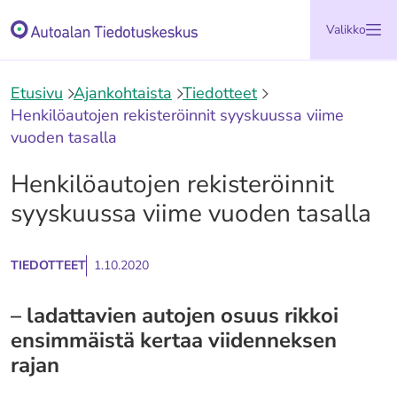
Siirry
Etusivu
Valikko
sisältöön
Etusivu
Ajankohtaista
Tiedotteet
Henkilöautojen rekisteröinnit syyskuussa viime
vuoden tasalla
Henkilöautojen rekisteröinnit
syyskuussa viime vuoden tasalla
TIEDOTTEET
1.10.2020
– ladattavien autojen osuus rikkoi
ensimmäistä kertaa viidenneksen
rajan