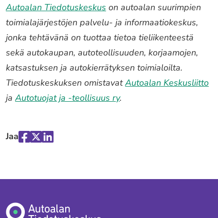
Autoalan Tiedotuskeskus
on autoalan suurimpien
toimialajärjestöjen palvelu- ja informaatiokeskus,
jonka tehtävänä on tuottaa tietoa tieliikenteestä
sekä autokaupan, autoteollisuuden, korjaamojen,
katsastuksen ja autokierrätyksen toimialoilta.
Tiedotuskeskuksen omistavat
Autoalan Keskusliitto
ja
Autotuojat ja -teollisuus ry
.
Jaa
Jaa
Jaa
Jaa
palvelussa
palvelussa
palvelussa
"Facebook"
"X"
"LinkedIn"