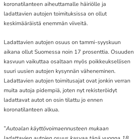
koronatilanteen aiheuttamalle häiriölle ja
ladattavien autojen toimituksissa on ollut
keskimääräistä enemmän viiveitä.
Ladattavien autojen osuus on tammi-syyskuun
aikana ollut Suomessa noin 17 prosenttia. Osuuden
kasvuun vaikuttaa osaltaan myös poikkeuksellisen
suuri uusien autojen kysynnän väheneminen.
Ladattavien autojen toimitusajat ovat jonkin verran
muita autoja pidempiä, joten nyt rekisteröidyt
ladattavat autot on osin tilattu jo ennen
koronatilanteen alkua.
”
Autoalan käyttövoimaennusteen mukaan
ladattavien autojen osuus kasvaa tänä vuonna 18