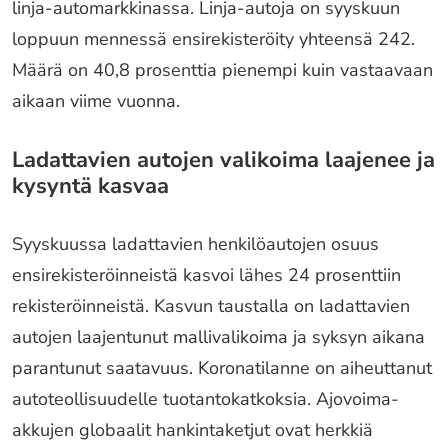
linja-automarkkinassa. Linja-autoja on syyskuun
loppuun mennessä ensirekisteröity yhteensä 242.
Määrä on 40,8 prosenttia pienempi kuin vastaavaan
aikaan viime vuonna.
Ladattavien autojen valikoima laajenee ja
kysyntä kasvaa
Syyskuussa ladattavien henkilöautojen osuus
ensirekisteröinneistä kasvoi lähes 24 prosenttiin
rekisteröinneistä. Kasvun taustalla on ladattavien
autojen laajentunut mallivalikoima ja syksyn aikana
parantunut saatavuus. Koronatilanne on aiheuttanut
autoteollisuudelle tuotantokatkoksia. Ajovoima-
akkujen globaalit hankintaketjut ovat herkkiä