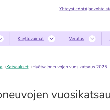
Yhteystiedot
Ajankohtaist
Käyttövoimat
Verotus
Ympäristö
Käyttövoimat
Verotus
alasivut
alasivut
alasivut
ta
Katsaukset
Hyötyajoneuvojen vuosikatsaus 2025
oneuvojen vuosikatsa