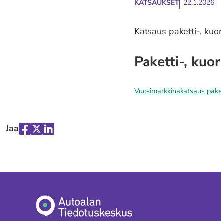
KATSAUKSET
22.1.2026
Katsaus paketti-, ku
Paketti-, kuo
Vuosimarkkinakatsaus pake
Jaa
Jaa
Jaa
Jaa
palvelussa
palvelussa
palvelussa
"Facebook"
"X"
"LinkedIn"