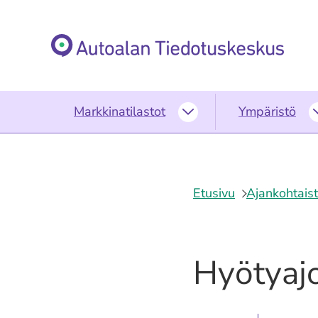
Siirry
sisältöön
Etusivu
Markkinatilastot
Ympäristö
Markkinatilastot
alasivut
Etusivu
Ajankohtais
Hyötyaj