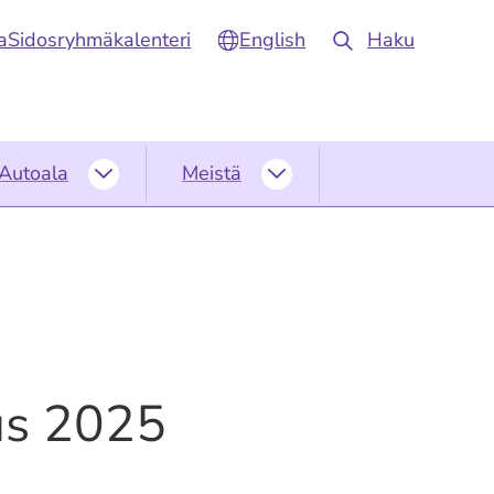
a
Sidosryhmäkalenteri
English
Haku
Autoala
Meistä
Autoala
Meistä
alasivut
alasivut
us 2025