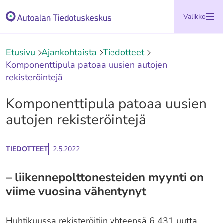
Siirry
Etusivu
Valikko
sisältöön
Etusivu
Ajankohtaista
Tiedotteet
Komponenttipula patoaa uusien autojen
rekisteröintejä
Komponenttipula patoaa uusien
autojen rekisteröintejä
TIEDOTTEET
2.5.2022
­– liikennepolttonesteiden myynti on
viime vuosina vähentynyt
Huhtikuussa rekisteröitiin yhteensä 6 431 uutta