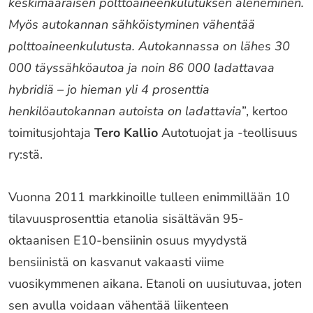
keskimääräisen polttoaineenkulutuksen aleneminen.
Myös autokannan sähköistyminen vähentää
polttoaineenkulutusta. Autokannassa on lähes 30
000 täyssähköautoa ja noin 86 000 ladattavaa
hybridiä – jo hieman yli 4 prosenttia
henkilöautokannan autoista on ladattavia
”, kertoo
toimitusjohtaja
Tero Kallio
Autotuojat ja -teollisuus
ry:stä.
Vuonna 2011 markkinoille tulleen enimmillään 10
tilavuusprosenttia etanolia sisältävän 95-
oktaanisen E10-bensiinin osuus myydystä
bensiinistä on kasvanut vakaasti viime
vuosikymmenen aikana. Etanoli on uusiutuvaa, joten
sen avulla voidaan vähentää liikenteen