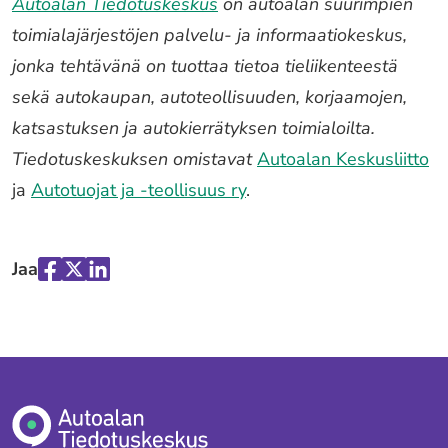
Autoalan Tiedotuskeskus
on autoalan suurimpien
toimialajärjestöjen palvelu- ja informaatiokeskus,
jonka tehtävänä on tuottaa tietoa tieliikenteestä
sekä autokaupan, autoteollisuuden, korjaamojen,
katsastuksen ja autokierrätyksen toimialoilta.
Tiedotuskeskuksen omistavat
Autoalan Keskusliitto
ja
Autotuojat ja -teollisuus ry
.
Jaa
Jaa
Jaa
Jaa
palvelussa
palvelussa
palvelussa
"Facebook"
"X"
"LinkedIn"