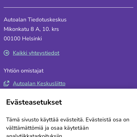
Autoalan Tiedotuskeskus
Mikonkatu 8 A, 10. krs
00100 Helsinki
Kaikki yhteystiedot
Yhtiön omistajat
Autoalan Keskusliitto
Autotuojat ja -teollisuus ry
Evästeasetukset
Seuraa meitä
Tämä sivusto käyttää evästeitä. Evästeistä osa on
Tilaa tiedotteemme
välttämättömiä ja osaa käytetään
analytiikkatarkoituksiin.