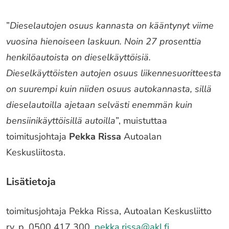
”
Dieselautojen osuus kannasta on kääntynyt viime
vuosina hienoiseen laskuun. Noin 27 prosenttia
henkilöautoista on dieselkäyttöisiä.
Dieselkäyttöisten autojen osuus liikennesuoritteesta
on suurempi kuin niiden osuus autokannasta, sillä
dieselautoilla ajetaan selvästi enemmän kuin
bensiinikäyttöisillä autoilla
”, muistuttaa
toimitusjohtaja
Pekka Rissa
Autoalan
Keskusliitosta.
Lisätietoja
toimitusjohtaja Pekka Rissa, Autoalan Keskusliitto
ry, p. 0500 417 300,
pekka.rissa@akl.fi