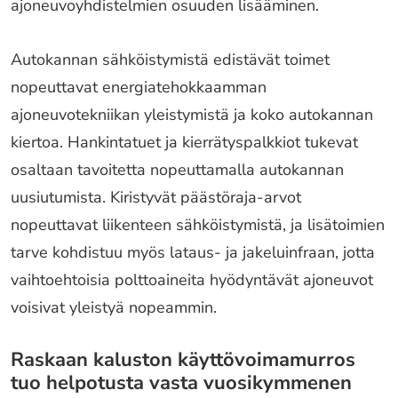
ajoneuvoyhdistelmien osuuden lisääminen.
Autokannan sähköistymistä edistävät toimet
nopeuttavat energiatehokkaamman
ajoneuvotekniikan yleistymistä ja koko autokannan
kiertoa. Hankintatuet ja kierrätyspalkkiot tukevat
osaltaan tavoitetta nopeuttamalla autokannan
uusiutumista. Kiristyvät päästöraja-arvot
nopeuttavat liikenteen sähköistymistä, ja lisätoimien
tarve kohdistuu myös lataus- ja jakeluinfraan, jotta
vaihtoehtoisia polttoaineita hyödyntävät ajoneuvot
voisivat yleistyä nopeammin.
Raskaan kaluston käyttövoimamurros
tuo helpotusta vasta vuosikymmenen