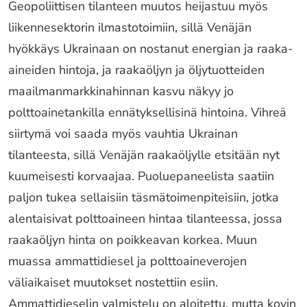
Geopoliittisen tilanteen muutos heijastuu myös
liikennesektorin ilmastotoimiin, sillä Venäjän
hyökkäys Ukrainaan on nostanut energian ja raaka-
aineiden hintoja, ja raakaöljyn ja öljytuotteiden
maailmanmarkkinahinnan kasvu näkyy jo
polttoainetankilla ennätyksellisinä hintoina. Vihreä
siirtymä voi saada myös vauhtia Ukrainan
tilanteesta, sillä Venäjän raakaöljylle etsitään nyt
kuumeisesti korvaajaa. Puoluepaneelista saatiin
paljon tukea sellaisiin täsmätoimenpiteisiin, jotka
alentaisivat polttoaineen hintaa tilanteessa, jossa
raakaöljyn hinta on poikkeavan korkea. Muun
muassa ammattidiesel ja polttoaineverojen
väliaikaiset muutokset nostettiin esiin.
Ammattidieselin valmistelu on aloitettu, mutta kovin