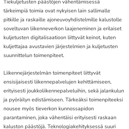
Tiekuljetusten päästöjen vähentämisessä
tärkeimpiä toimia ovat nykyisen lain sallimalle
pitkille ja raskaille ajoneuvoyhdistelmille kalustolle
soveltuvan liikenneverkon laajeneminen ja erilaiset
kuljetusten digitalisaatioon liittyvät keinot, kuten
kuljettajaa avustavien järjestelmien ja kuljetusten
suunnittelun toimenpiteet.
Liikennejärjestelmän toimenpiteet liittyvät
ensisijaisesti liikennepalvelujen kehittämiseen,
erityisesti joukkoliikennepalveluihin, sekä jalankulun
ja pyöräilyn edistämiseen. Tärkeäksi toimenpiteeksi
nousee myös tieverkon kunnossapidon
parantaminen, joka vähentäisi erityisesti raskaan
kaluston päästöjä. Teknologiakehityksessä suuri