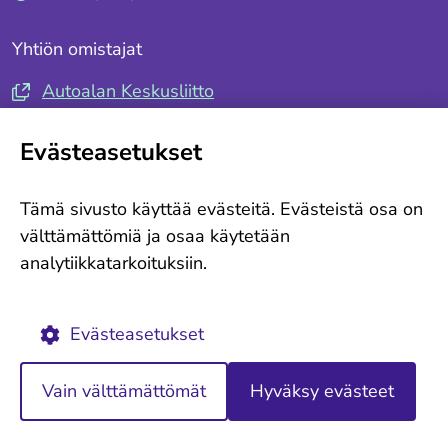
Yhtiön omistajat
Autoalan Keskusliitto
Autotuojat ja -teollisuus ry
Evästeasetukset
Seuraa meitä
Tämä sivusto käyttää evästeitä. Evästeistä osa on
Tilaa tiedotteemme
välttämättömiä ja osaa käytetään
analytiikkatarkoituksiin.
Ajankohtaista
Evästekäytännöt
Evästeasetukset
Vain välttämättömät
Hyväksy evästeet
Takaisin ylös