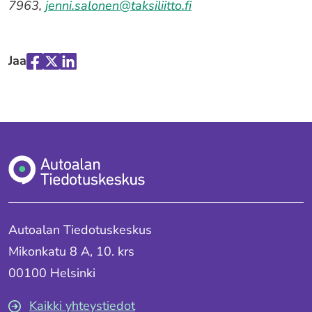
7963,
jenni.salonen@taksiliitto.fi
Jaa
Jaa
Jaa
Jaa
palvelussa
palvelussa
palvelussa
"Facebook"
"X"
"LinkedIn"
Autoalan Tiedotuskeskus
Mikonkatu 8 A, 10. krs
00100 Helsinki
Kaikki yhteystiedot