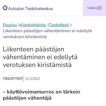
Siirry
Etusivu
Valikko
sisältöön
Etusivu
Ajankohtaista
Tiedotteet
Liikenteen päästöjen vähentäminen ei edellytä
verotuksen kiristämistä
Liikenteen päästöjen
vähentäminen ei edellytä
verotuksen kiristämistä
TIEDOTTEET
11.3.2022
– käyttövoimamurros on tärkein
päästöjen vähentäjä