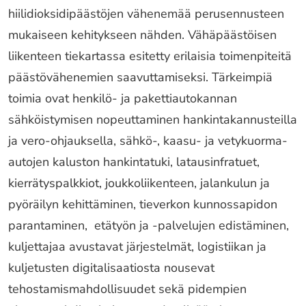
hiilidioksidipäästöjen vähenemää perusennusteen
mukaiseen kehitykseen nähden. Vähäpäästöisen
liikenteen tiekartassa esitetty erilaisia toimenpiteitä
päästövähenemien saavuttamiseksi. Tärkeimpiä
toimia ovat henkilö- ja pakettiautokannan
sähköistymisen nopeuttaminen hankintakannusteilla
ja vero-ohjauksella, sähkö-, kaasu- ja vetykuorma-
autojen kaluston hankintatuki, latausinfratuet,
kierrätyspalkkiot, joukkoliikenteen, jalankulun ja
pyöräilyn kehittäminen, tieverkon kunnossapidon
parantaminen, etätyön ja -palvelujen edistäminen,
kuljettajaa avustavat järjestelmät, logistiikan ja
kuljetusten digitalisaatiosta nousevat
tehostamismahdollisuudet sekä pidempien