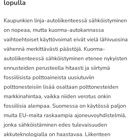
lopulla
Kaupunkien linja-autoliikenteessä sähköistyminen
on nopeaa, mutta kuorma-autokannassa
vaihtoehtoiset käyttövoimat eivät vielä lähivuosina
vähennä merkittävästi päästöjä. Kuorma-
autoliikenteessä sähköistyminen etenee nykyisten
ennusteiden perusteella hitaasti ja siirtymä
fossiilisista polttoaineista uusiutuviin
polttonesteisiin lisää osaltaan polttonesteiden
markkinahintaa, vaikka niiden verotus onkin
fossiilisia alempaa. Suomessa on käytössä paljon
muita EU-maita raskaampia ajoneuvoyhdistelmiä,
jonka sähköistäminen edes tulevaisuuden
akkuteknologialla on haastavaa. Liikenteen