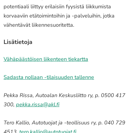
potentiaali liittyy erilaisiin fyysistä liikkumista
korvaaviin etätoimintoihin ja -palveluihin, jotka
vähentävät liikennesuoritetta.
Lisätietoja
Vähäpäästöisen liikenteen tiekartta
Sadasta nollaan -tilaisuuden tallenne
Pekka Rissa, Autoalan Keskusliitto ry, p. 0500 417
300,
pekka.rissa@akl.fi
Tero Kallio, Autotuojat ja -teollisuus ry, p. 040 729
4513,
tero.kallio@autotuojat.fi