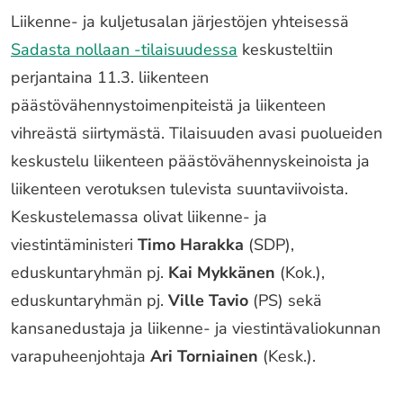
Liikenne- ja kuljetusalan järjestöjen yhteisessä
Sadasta nollaan -tilaisuudessa
keskusteltiin
perjantaina 11.3. liikenteen
päästövähennystoimenpiteistä ja liikenteen
vihreästä siirtymästä. Tilaisuuden avasi puolueiden
keskustelu liikenteen päästövähennyskeinoista ja
liikenteen verotuksen tulevista suuntaviivoista.
Keskustelemassa olivat liikenne- ja
viestintäministeri
Timo Harakka
(SDP),
eduskuntaryhmän pj.
Kai Mykkänen
(Kok.),
eduskuntaryhmän pj.
Ville Tavio
(PS) sekä
kansanedustaja ja liikenne- ja viestintävaliokunnan
varapuheenjohtaja
Ari Torniainen
(Kesk.).