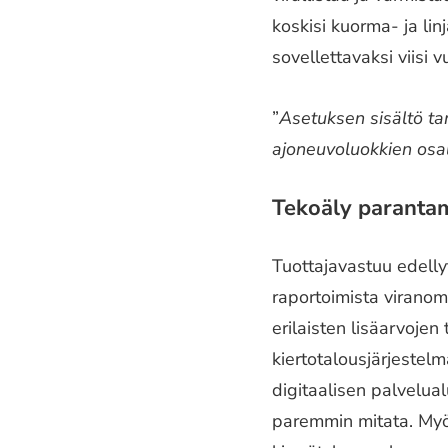
koskisi kuorma- ja lin
sovellettavaksi viisi
”
Asetuksen sisältö ta
ajoneuvoluokkien osal
Tekoäly parantam
Tuottajavastuu edelly
raportoimista virano
erilaisten lisäarvojen 
kiertotalousjärjestel
digitaalisen palvelual
paremmin mitata. Myös