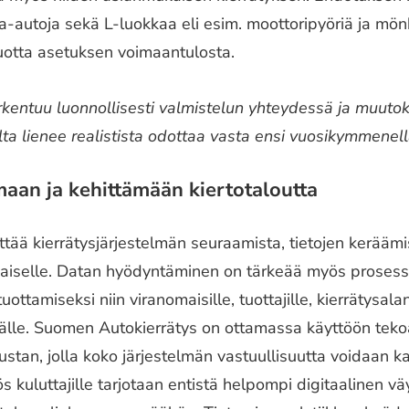
ja-autoja sekä L-luokkaa eli esim. moottoripyöriä ja mönkij
 vuotta asetuksen voimaantulosta.
rkentuu luonnollisesti valmistelun yhteydessä ja muutok
ta lienee realistista odottaa vasta ensi vuosikymmenel
aan ja kehittämään kiertotaloutta
ttää kierrätysjärjestelmän seuraamista, tietojen keräämi
maiselle. Datan hyödyntäminen on tärkeää myös prosess
tuottamiseksi niin viranomaisille, tuottajille, kierrätysala
mälle. Suomen Autokierrätys on ottamassa käyttöön tek
ustan, jolla koko järjestelmän vastuullisuutta voidaan ka
 kuluttajille tarjotaan entistä helpompi digitaalinen v