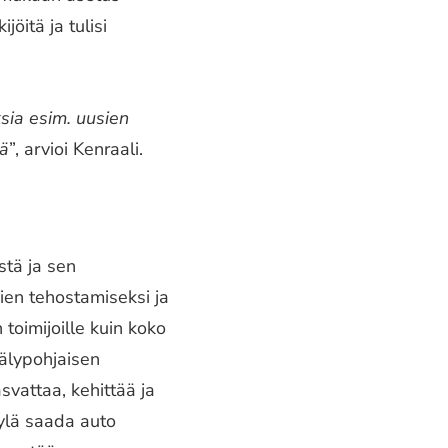
öitä ja tulisi
sia esim. uusien
lä
”, arvioi Kenraali.
stä ja sen
ien tehostamiseksi ja
n toimijoille kuin koko
oälypohjaisen
svattaa, kehittää ja
äylä saada auto