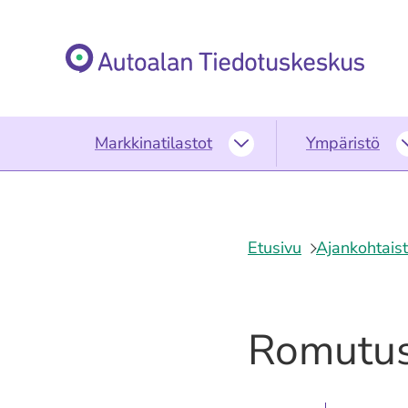
Siirry
sisältöön
Etusivu
Markkinatilastot
Ympäristö
Markkinatilastot
alasivut
Etusivu
Ajankohtais
Romutus