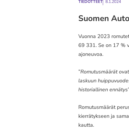
TIEDOTTEET
8.1.2024
Suomen Autok
Vuonna 2023 romutetti
69 331. Se on 17 % v
ajoneuvoa.
”
Romutusmäärät ovat 
laskuun huippuvuodest
historiallinen ennätys
Romutusmäärät perustu
kierrätykseen ja sama
kautta.