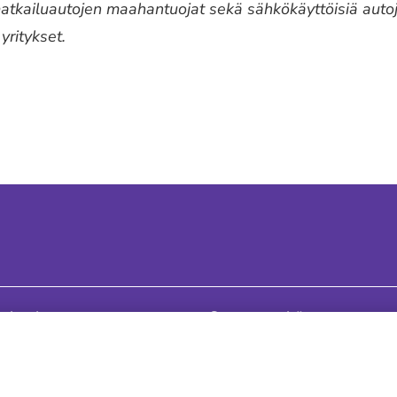
 matkailuautojen maahantuojat sekä sähkökäyttöisiä autoj
ritykset.
mistajat
Seuraa meitä
alan Keskusliitto
Tilaa tiedotteemme
uojat ja -teollisuus ry