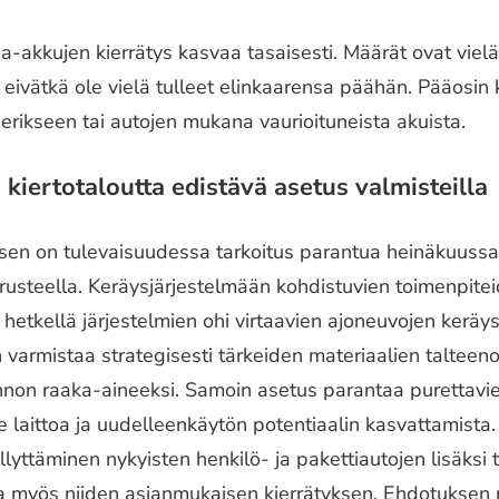
-akkujen kierrätys kasvaa tasaisesti. Määrät ovat vielä 
 eivätkä ole vielä tulleet elinkaarensa päähän. Pääosin 
 erikseen tai autojen mukana vaurioituneista akuista.
kiertotaloutta edistävä asetus valmisteilla
ksen on tulevaisuudessa tarkoitus parantua heinäkuus
usteella. Keräysjärjestelmään kohdistuvien toimenpite
ä hetkellä järjestelmien ohi virtaavien ajoneuvojen keräy
n varmistaa strategisesti tärkeiden materiaalien talteen
annon raaka-aineeksi. Samoin asetus parantaa purettavi
e laittoa ja uudelleenkäytön potentiaalin kasvattamista
yttäminen nykyisten henkilö- ja pakettiautojen lisäksi t
taa myös niiden asianmukaisen kierrätyksen. Ehdotukse