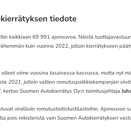
ierrätyksen tiedote
in kaikkiaan 69 991 ajoneuvoa. Näistä tuottajavastuun 
ähemmän kuin vuonna 2022, jolloin kierrätykseen päät
olleet viime vuosina tasaisessa kasvussa, mutta nyt m
a 2021, jolloin valtion romutuspalkkiokampanjan siivit
”, kertoo Suomen Autokierrätys Oy:n toimitusjohtaja
Juh
vat virallisiin romutustodistustilastoihin. Ajoneuvon s
lla pois rekisteristä vain Suomen Autokierrätyksen vas