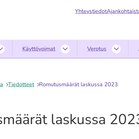
Yhteystiedot
Ajankohtaist
Käyttövoimat
Verotus
Ympäristö
Käyttövoimat
Verotus
alasivut
alasivut
alasivut
ta
Tiedotteet
Romutusmäärät laskussa 2023
määrät laskussa 202