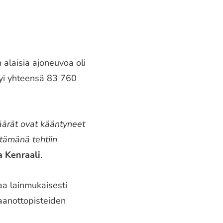
alaisia ajoneuvoa oli
yi yhteensä 83 760
äärät ovat kääntyneet
tämänä tehtiin
a Kenraali
.
aa lainmukaisesti
taanottopisteiden