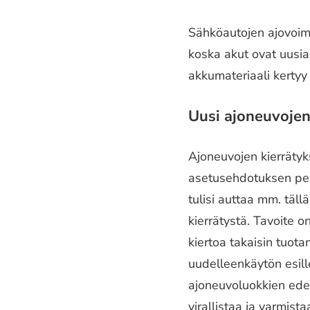
Sähköautojen ajovoima
koska akut ovat uusia
akkumateriaali kertyy
Uusi ajoneuvojen 
Ajoneuvojen kierräty
asetusehdotuksen per
tulisi auttaa mm. täll
kierrätystä. Tavoite o
kiertoa takaisin tuot
uudelleenkäytön esill
ajoneuvoluokkien edell
virallistaa ja varmis