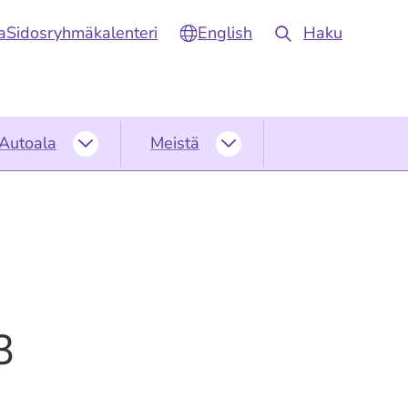
a
Sidosryhmäkalenteri
English
Haku
Autoala
Meistä
Autoala
Meistä
alasivut
alasivut
3