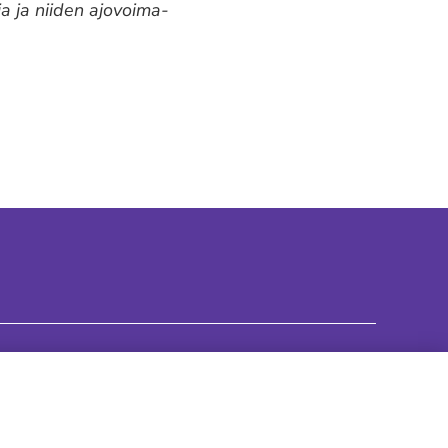
a ja niiden ajovoima-
Ajankohtaista
Evästekäytännöt