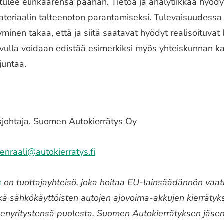
 tulee elinkaarensa päähän. Tietoa ja analytiikkaa hyö
teriaalin talteenoton parantamiseksi. Tulevaisuudessa
yminen takaa, että ja siitä saatavat hyödyt realisoituva
avulla voidaan edistää esimerkiksi myös yhteiskunnan k
juntaa.
usjohtaja, Suomen Autokierrätys Oy
kenraali@autokierratys.fi
s
on tuottajayhteisö, joka hoitaa EU-lainsäädännön vaati
kä sähkökäyttöisten autojen ajovoima-akkujen kierrätyks
äsenyritystensä puolesta. Suomen Autokierrätyksen jäsen