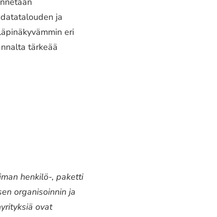
dynnetään
 datatalouden ja
t läpinäkyvämmin eri
annalta tärkeää
man henkilö-, paketti
en organisoinnin ja
yrityksiä ovat