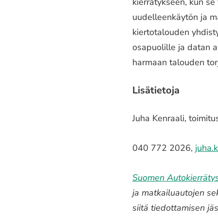
kierrätykseen, kun se
uudelleenkäytön ja ma
kiertotalouden yhdist
osapuolille ja datan 
harmaan talouden tor
Lisätietoja
Juha Kenraali, toimit
040 772 2026,
juha.
Suomen Autokierräty
ja matkailuautojen se
siitä tiedottamisen j