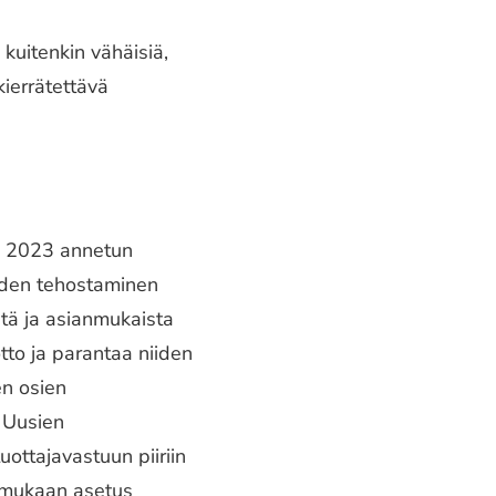
kuitenkin vähäisiä,
kierrätettävä
sa 2023 annetun
iden tehostaminen
stä ja asianmukaista
otto ja parantaa niiden
en osien
. Uusien
uottajavastuun piiriin
n mukaan asetus