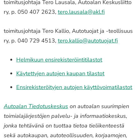
toimitusjohtaja Tero Lausala, Autoalan Keskusliitto
ry, p. 050 407 2623,
tero.lausala@akl.fi
toimitusjohtaja Tero Kallio, Autotuojat ja -teollisuus
ry, p. 040 729 4513,
tero.kallio@autotuojat.fi
Helmikuun ensirekisteröintitilastot
Käytettyjen autojen kaupan tilastot
Ensirekisteröityjen autojen käyttövoimatilastot
Autoalan Tiedotuskeskus
on autoalan suurimpien
toimialajärjestöjen palvelu- ja informaatiokeskus,
jonka tehtävänä on tuottaa tietoa tieliikenteestä
sekä autokaupan, autoteollisuuden, korjaamojen,