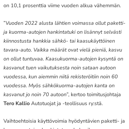
on 10,1 prosenttia viime vuoden alkua vähemmän.
”
Vuoden 2022 alusta lähtien voimassa ollut paketti-
ja kuorma-autojen hankintatuki on lisännyt selvästi
kiinnostusta hankkia sähkö- tai kaasukäyttöinen
tavara-auto. Vaikka määrät ovat vielä pieniä, kasvu
on ollut tuntuvaa. Kaasukuorma-autojen kysyntä on
kasvanut tuen vaikutuksesta noin sataan autoon
vuodessa, kun aiemmin niitä rekisteröitiin noin 60
vuodessa. Myös sähkökuorma-autojen kanta on
kasvanut jo noin 70 autoon
”, kertoo toimitusjohtaja
Tero Kallio
Autotuojat ja -teollisuus ry:stä.
Vaihtoehtoisia käyttövoimia hyödyntävien paketti- ja