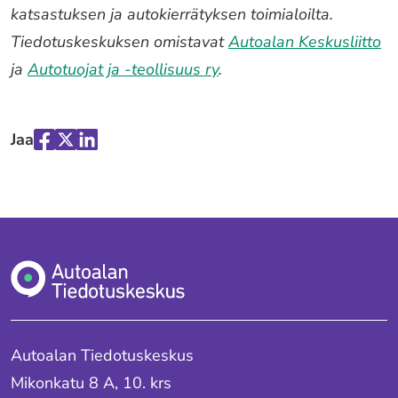
katsastuksen ja autokierrätyksen toimialoilta.
Tiedotuskeskuksen omistavat
Autoalan Keskusliitto
ja
Autotuojat ja -teollisuus ry
.
Jaa
Jaa
Jaa
Jaa
palvelussa
palvelussa
palvelussa
"Facebook"
"X"
"LinkedIn"
Autoalan Tiedotuskeskus
Mikonkatu 8 A, 10. krs