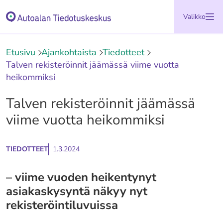
Siirry
Etusivu
Valikko
sisältöön
Etusivu
Ajankohtaista
Tiedotteet
Talven rekisteröinnit jäämässä viime vuotta
heikommiksi
Talven rekisteröinnit jäämässä
viime vuotta heikommiksi
TIEDOTTEET
1.3.2024
– viime vuoden heikentynyt
asiakaskysyntä näkyy nyt
rekisteröintiluvuissa