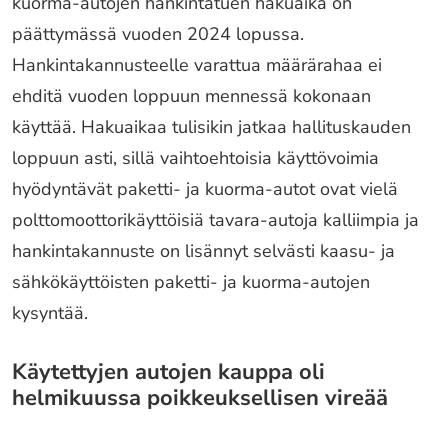
kuorma-autojen hankintatuen hakuaika on
päättymässä vuoden 2024 lopussa.
Hankintakannusteelle varattua määrärahaa ei
ehditä vuoden loppuun mennessä kokonaan
käyttää. Hakuaikaa tulisikin jatkaa hallituskauden
loppuun asti, sillä vaihtoehtoisia käyttövoimia
hyödyntävät paketti- ja kuorma-autot ovat vielä
polttomoottorikäyttöisiä tavara-autoja kalliimpia ja
hankintakannuste on lisännyt selvästi kaasu- ja
sähkökäyttöisten paketti- ja kuorma-autojen
kysyntää.
Käytettyjen autojen kauppa oli
helmikuussa poikkeuksellisen vireää