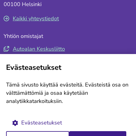
00100 Helsinki
Kaikki yhteystiedot
Yhtiön omistajat
Autoalan Keskusliitto
Autotuojat ja -teollisuus ry
Evästeasetukset
Seuraa meitä
Tämä sivusto käyttää evästeitä. Evästeistä osa on
Tilaa tiedotteemme
välttämättömiä ja osaa käytetään
analytiikkatarkoituksiin.
Ajankohtaista
Evästekäytännöt
Evästeasetukset