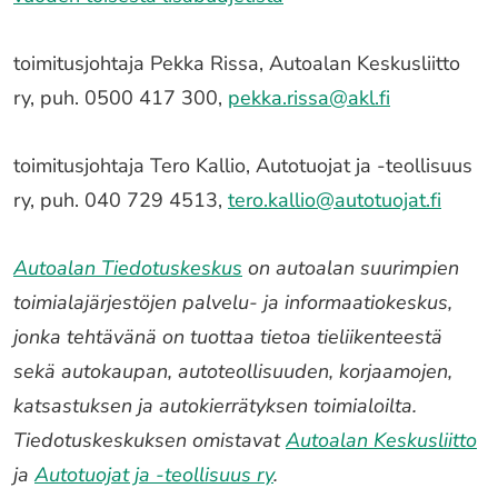
toimitusjohtaja Pekka Rissa, Autoalan Keskusliitto
ry, puh. 0500 417 300,
pekka.rissa@akl.fi
toimitusjohtaja Tero Kallio, Autotuojat ja -teollisuus
ry, puh. 040 729 4513,
tero.kallio@autotuojat.fi
Autoalan Tiedotuskeskus
on autoalan suurimpien
toimialajärjestöjen palvelu- ja informaatiokeskus,
jonka tehtävänä on tuottaa tietoa tieliikenteestä
sekä autokaupan, autoteollisuuden, korjaamojen,
katsastuksen ja autokierrätyksen toimialoilta.
Tiedotuskeskuksen omistavat
Autoalan Keskusliitto
ja
Autotuojat ja -teollisuus ry
.