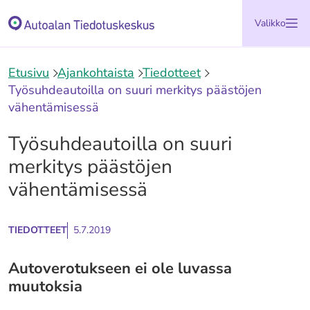
Siirry
Etusivu
Valikko
sisältöön
Etusivu
Ajankohtaista
Tiedotteet
Työsuhdeautoilla on suuri merkitys päästöjen
vähentämisessä
Työsuhdeautoilla on suuri
merkitys päästöjen
vähentämisessä
TIEDOTTEET
5.7.2019
Autoverotukseen ei ole luvassa
muutoksia