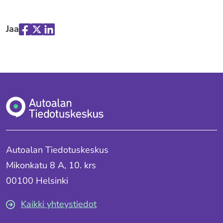
Jaa
Jaa
Jaa
Jaa
palvelussa
palvelussa
palvelussa
"Facebook"
"X"
"LinkedIn"
Autoalan Tiedotuskeskus
Mikonkatu 8 A, 10. krs
00100 Helsinki
Kaikki yhteystiedot