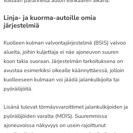
voidaan parannella auton elinkaaren aikana.
Linja- ja kuorma-autoille omia
järjestelmiä
Kuolleen kulman valvontajärjestelmä (BSIS) valvoo
alueita, joihin kuljettaja ei näe ajoneuvon suuren
koon takia suoraan. Järjestelmän tarkoituksena on
avustaa esimerkiksi oikealle käännyttäessä, jolloin
kuolleeseen kulmaan voi jäädä jalankulkijoita tai
pyöräilijöitä.
Lisänä tulevat törmäysvaroittimet jalankulkijoiden ja
pyöräilijöiden varalta (MOIS). Suuremmissa
ajoneuvoissa näkyvyys on usein rajoittunut