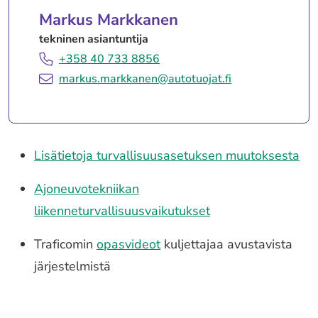
Markus Markkanen
tekninen asiantuntija
+358 40 733 8856
markus.markkanen@autotuojat.fi
Lisätietoja turvallisuusasetuksen muutoksesta
Ajoneuvotekniikan
liikenneturvallisuusvaikutukset
Traficomin
opasvideot
kuljettajaa avustavista
järjestelmistä