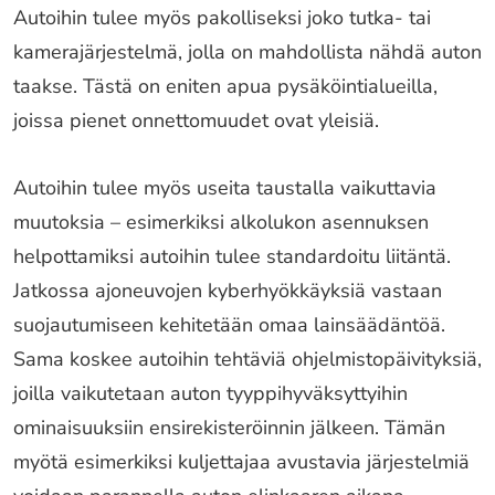
Autoihin tulee myös pakolliseksi joko tutka- tai
kamerajärjestelmä, jolla on mahdollista nähdä auton
taakse. Tästä on eniten apua pysäköintialueilla,
joissa pienet onnettomuudet ovat yleisiä.
Autoihin tulee myös useita taustalla vaikuttavia
muutoksia – esimerkiksi alkolukon asennuksen
helpottamiksi autoihin tulee standardoitu liitäntä.
Jatkossa ajoneuvojen kyberhyökkäyksiä vastaan
suojautumiseen kehitetään omaa lainsäädäntöä.
Sama koskee autoihin tehtäviä ohjelmistopäivityksiä,
joilla vaikutetaan auton tyyppihyväksyttyihin
ominaisuuksiin ensirekisteröinnin jälkeen. Tämän
myötä esimerkiksi kuljettajaa avustavia järjestelmiä