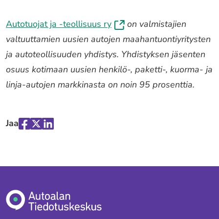
Autotuojat ja -teollisuus ry
on valmistajien
valtuuttamien uusien autojen maahantuontiyritysten
ja autoteollisuuden yhdistys. Yhdistyksen jäsenten
osuus kotimaan uusien henkilö-, paketti-, kuorma- ja
linja-autojen markkinasta on noin 95 prosenttia.
Jaa
Jaa
Jaa
Jaa
palvelussa
palvelussa
palvelussa
"Facebook"
"X"
"LinkedIn"