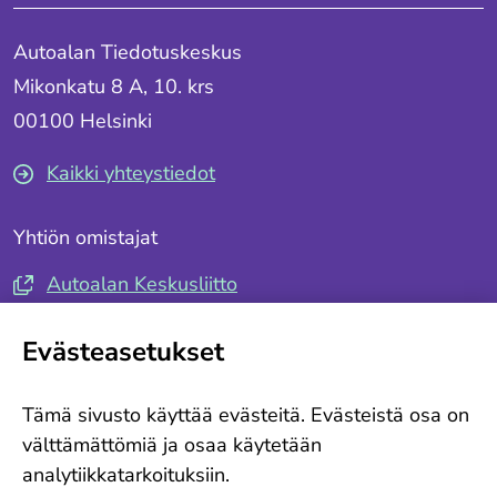
Autoalan Tiedotuskeskus
Mikonkatu 8 A, 10. krs
00100 Helsinki
Kaikki yhteystiedot
Yhtiön omistajat
Autoalan Keskusliitto
Autotuojat ja -teollisuus ry
Evästeasetukset
Seuraa meitä
Tämä sivusto käyttää evästeitä. Evästeistä osa on
Tilaa tiedotteemme
välttämättömiä ja osaa käytetään
analytiikkatarkoituksiin.