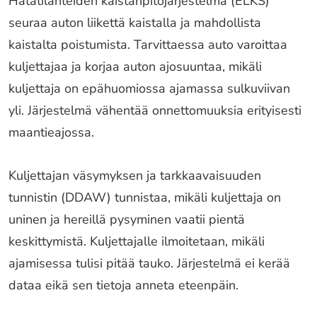
Hätätilanteiden kaistanpitojärjestelmä (ELKS)
seuraa auton liikettä kaistalla ja mahdollista
kaistalta poistumista. Tarvittaessa auto varoittaa
kuljettajaa ja korjaa auton ajosuuntaa, mikäli
kuljettaja on epähuomiossa ajamassa sulkuviivan
yli. Järjestelmä vähentää onnettomuuksia erityisesti
maantieajossa.
Kuljettajan väsymyksen ja tarkkaavaisuuden
tunnistin (DDAW) tunnistaa, mikäli kuljettaja on
uninen ja hereillä pysyminen vaatii pientä
keskittymistä. Kuljettajalle ilmoitetaan, mikäli
ajamisessa tulisi pitää tauko. Järjestelmä ei kerää
dataa eikä sen tietoja anneta eteenpäin.