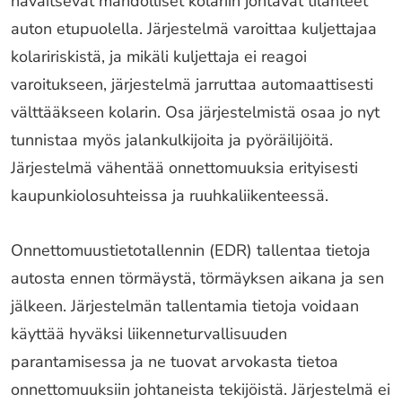
havaitsevat mahdolliset kolariin johtavat tilanteet
auton etupuolella. Järjestelmä varoittaa kuljettajaa
kolaririskistä, ja mikäli kuljettaja ei reagoi
varoitukseen, järjestelmä jarruttaa automaattisesti
välttääkseen kolarin. Osa järjestelmistä osaa jo nyt
tunnistaa myös jalankulkijoita ja pyöräilijöitä.
Järjestelmä vähentää onnettomuuksia erityisesti
kaupunkiolosuhteissa ja ruuhkaliikenteessä.
Onnettomuustietotallennin (EDR) tallentaa tietoja
autosta ennen törmäystä, törmäyksen aikana ja sen
jälkeen. Järjestelmän tallentamia tietoja voidaan
käyttää hyväksi liikenneturvallisuuden
parantamisessa ja ne tuovat arvokasta tietoa
onnettomuuksiin johtaneista tekijöistä. Järjestelmä ei