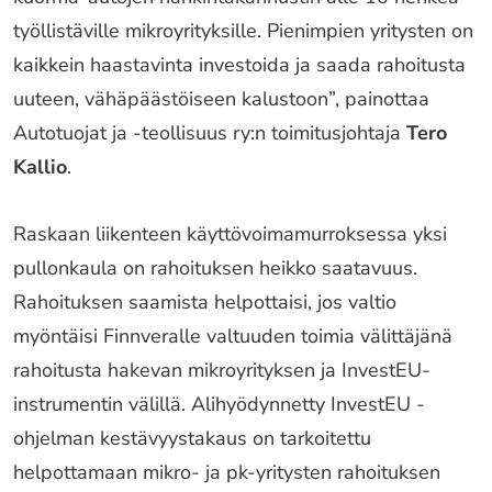
työllistäville mikroyrityksille. Pienimpien yritysten on
kaikkein haastavinta investoida ja saada rahoitusta
uuteen, vähäpäästöiseen kalustoon”, painottaa
Autotuojat ja -teollisuus ry:n toimitusjohtaja
Tero
Kallio
.
Raskaan liikenteen käyttövoimamurroksessa yksi
pullonkaula on rahoituksen heikko saatavuus.
Rahoituksen saamista helpottaisi, jos valtio
myöntäisi Finnveralle valtuuden toimia välittäjänä
rahoitusta hakevan mikroyrityksen ja InvestEU-
instrumentin välillä. Alihyödynnetty InvestEU -
ohjelman kestävyystakaus on tarkoitettu
helpottamaan mikro- ja pk-yritysten rahoituksen