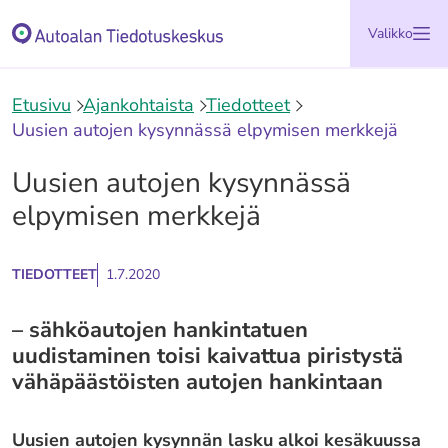
Siirry
Etusivu
Valikko
sisältöön
Etusivu
Ajankohtaista
Tiedotteet
Uusien autojen kysynnässä elpymisen merkkejä
Uusien autojen kysynnässä
elpymisen merkkejä
TIEDOTTEET
1.7.2020
– sähköautojen hankintatuen
uudistaminen toisi kaivattua piristystä
vähäpäästöisten autojen hankintaan
Uusien autojen kysynnän lasku alkoi kesäkuussa