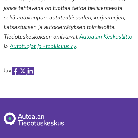
jonka tehtävänä on tuottaa tietoa tieliikenteestä
sekä autokaupan, autoteollisuuden, korjaamojen,
katsastuksen ja autokierrätyksen toimialoilta.
Tiedotuskeskuksen omistavat
Autoalan Keskusliitto
ja
Autotuojat ja -teollisuus ry
.
Jaa
Jaa
Jaa
Jaa
palvelussa
palvelussa
palvelussa
"Facebook"
"X"
"LinkedIn"