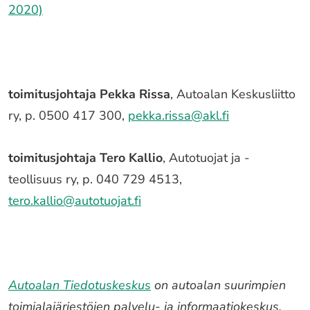
2020)
toimitusjohtaja Pekka Rissa
, Autoalan Keskusliitto
ry, p. 0500 417 300,
pekka.rissa@akl.fi
toimitusjohtaja Tero Kallio
, Autotuojat ja -
teollisuus ry, p. 040 729 4513,
tero.kallio@autotuojat.fi
Autoalan Tiedotuskeskus
on autoalan suurimpien
toimialajärjestöjen palvelu- ja informaatiokeskus,