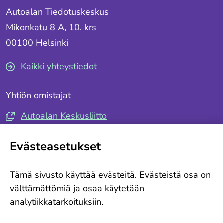
Autoalan Tiedotuskeskus
Mikonkatu 8 A, 10. krs
00100 Helsinki
Kaikki yhteystiedot
Yhtiön omistajat
Autoalan Keskusliitto
Autotuojat ja -teollisuus ry
Evästeasetukset
Seuraa meitä
Tämä sivusto käyttää evästeitä. Evästeistä osa on
Tilaa tiedotteemme
välttämättömiä ja osaa käytetään
analytiikkatarkoituksiin.
Ajankohtaista