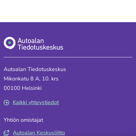
Jaa
Jaa
Jaa
palvelussa
palvelussa
palvelussa
"Facebook"
"X"
"LinkedIn"
Autoalan Tiedotuskeskus
Mikonkatu 8 A, 10. krs
00100 Helsinki
Kaikki yhteystiedot
Yhtiön omistajat
Autoalan Keskusliitto