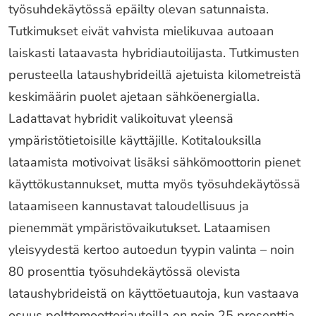
työsuhdekäytössä epäilty olevan satunnaista.
Tutkimukset eivät vahvista mielikuvaa autoaan
laiskasti lataavasta hybridiautoilijasta. Tutkimusten
perusteella lataushybrideillä ajetuista kilometreistä
keskimäärin puolet ajetaan sähköenergialla.
Ladattavat hybridit valikoituvat yleensä
ympäristötietoisille käyttäjille. Kotitalouksilla
lataamista motivoivat lisäksi sähkömoottorin pienet
käyttökustannukset, mutta myös työsuhdekäytössä
lataamiseen kannustavat taloudellisuus ja
pienemmät ympäristövaikutukset. Lataamisen
yleisyydestä kertoo autoedun tyypin valinta – noin
80 prosenttia työsuhdekäytössä olevista
lataushybrideistä on käyttöetuautoja, kun vastaava
osuus polttomoottoriautoilla on noin 25 prosenttia.