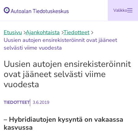
Siirry
Etusivu
Valikko
sisältöön
Etusivu
Ajankohtaista
Tiedotteet
Uusien autojen ensirekisteröinnit ovat jääneet
selvästi viime vuodesta
Uusien autojen ensirekisteröinnit
ovat jääneet selvästi viime
vuodesta
TIEDOTTEET
3.6.2019
– Hybridiautojen kysyntä on vakaassa
kasvussa