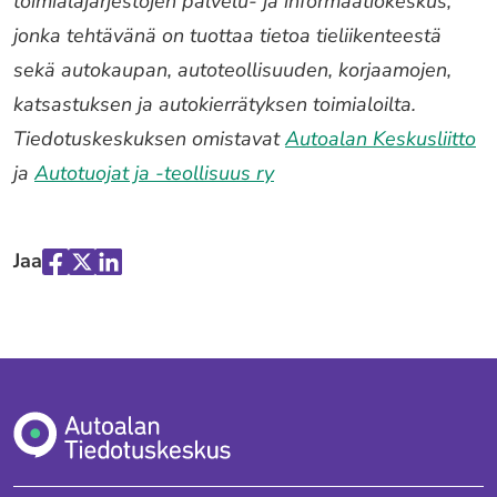
toimialajärjestöjen palvelu- ja informaatiokeskus,
jonka tehtävänä on tuottaa tietoa tieliikenteestä
sekä autokaupan, autoteollisuuden, korjaamojen,
katsastuksen ja autokierrätyksen toimialoilta.
Tiedotuskeskuksen omistavat
Autoalan Keskusliitto
ja
Autotuojat ja -teollisuus ry
Jaa
Jaa
Jaa
Jaa
palvelussa
palvelussa
palvelussa
"Facebook"
"X"
"LinkedIn"