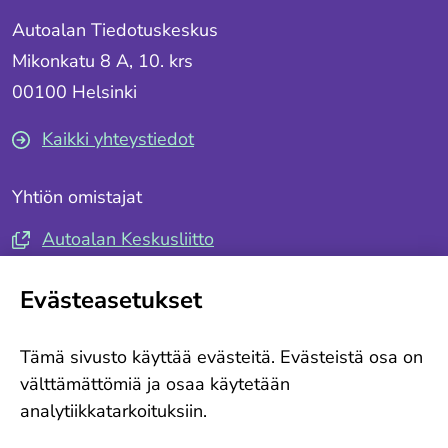
Autoalan Tiedotuskeskus
Mikonkatu 8 A, 10. krs
00100 Helsinki
Kaikki yhteystiedot
Yhtiön omistajat
Autoalan Keskusliitto
Autotuojat ja -teollisuus ry
Evästeasetukset
Seuraa meitä
Tämä sivusto käyttää evästeitä. Evästeistä osa on
Tilaa tiedotteemme
välttämättömiä ja osaa käytetään
analytiikkatarkoituksiin.
Ajankohtaista